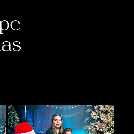
pe 
ias